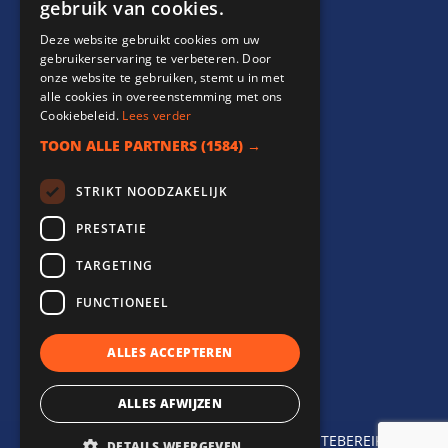
gebruik van cookies.
Support
Deze website gebruikt cookies om uw
gebruikerservaring te verbeteren. Door
info@websitebereikt.nl
onze website te gebruiken, stemt u in met
alle cookies in overeenstemming met ons
085-8209770
Cookiebeleid.
Lees verder
TOON ALLE PARTNERS
(1584) →
STRIKT NOODZAKELIJK
PRESTATIE
Onderdeel van
TARGETING
FUNCTIONEEL
ALLES ACCEPTEREN
ALLES AFWIJZEN
©
2026
| Website ontwikkeling door
WEBSITEBEREIKT.NL
DETAILS WEERGEVEN