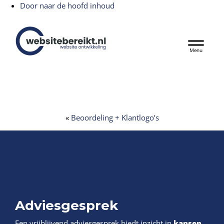
Door naar de hoofd inhoud
Websitebereikt.nl
Header
Rechts
«
Beoordeling + Klantlogo’s
Adviesgesprek
Een vrijblijvend adviesgesprek biedt inzicht in
kansen