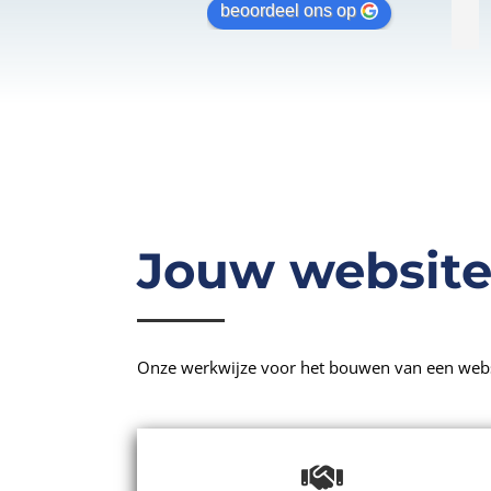
uiksvriendelijkheid.
ondersteuning en ook snelle 
beoordeel ons op
reactie bij hulpvraag.
Jouw website
Onze werkwijze voor het bouwen van een websi