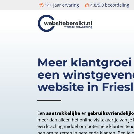
14+ jaar ervaring
4.8/5.0 beoordelin
Door
Head
Websitebereikt.nl
naar
de
Rech
hoofd
inhoud
Meer klantgroei
een winstgeven
website in Fries
Een
aantrekkelijke
en
gebruiksvriendelijk
meer dan alleen het online visitekaartje van je b
een krachtig middel om potentiële klanten te
o
hen om te zetten in betalende klanten. Ben je 