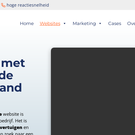
g
hoge reactiesnelheid
er
Home
Websites
Marketing
Cases
Ov
ts
 met
de
land
e
website is
edrijf. Het is
vertuigen
en
op zoek naar een