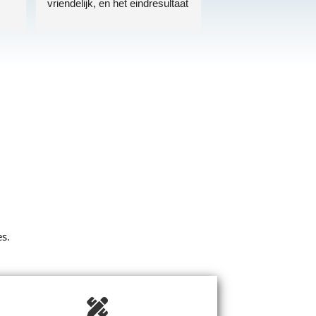
vriendelijk, en het eindresultaat 
 
is precies wat ik wilde. De 
je 
website is mooi vormgegeven 
en gebruiksvriendelijk. Ik zou 
dit webbureau zeker aanraden 
n.
aan anderen.
s.