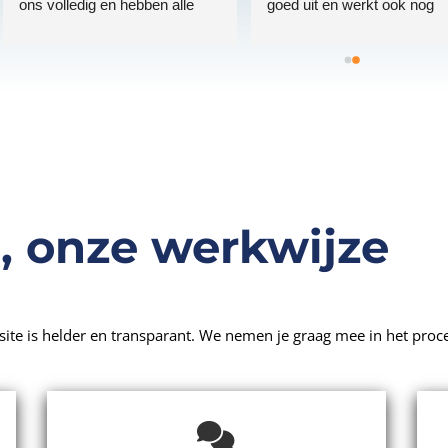
ons volledig en hebben alle 
goed uit en werkt ook nog 
kennis in huis die nodig is. 
eens perfect. Daarnaast zijn
Maar vooral de nazorg vind ik 
ze betrokken en denken met 
top! Daardoor blijven we 
mee in het schrijven van 
gefocust. En is geweldig 
website teksten en om je 
totaalplaatje.
vindbaarheid te optimalisere
, onze werkwijze
te is helder en transparant. We nemen je graag mee in het proce