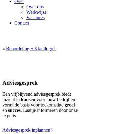
Over
Over ons
Werkwijze
Vacatures
Contact
Adviesgesprek
«
Beoordeling + Klantlogo’s
Adviesgesprek
Een vrijblijvend adviesgesprek biedt
inzicht in
kansen
voor jouw bedrijf en
vormt de basis voor toekomstige
groei
en
succes
. Laat je informeren door onze
experts.
Adviesgesprek inplannen!