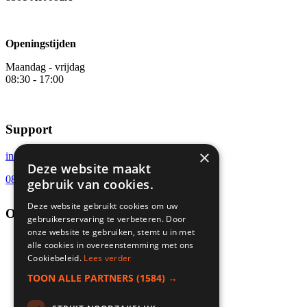
Openingstijden
Maandag - vrijdag
08:30 - 17:00
Support
×
info@websitebereikt.nl
Deze website maakt
085-8209770
gebruik van cookies.
Deze website gebruikt cookies om uw
Onderdeel van
gebruikerservaring te verbeteren. Door
onze website te gebruiken, stemt u in met
alle cookies in overeenstemming met ons
Cookiebeleid.
Lees verder
TOON ALLE PARTNERS
(1584) →