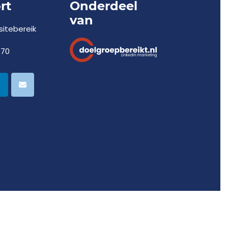
rt
Onderdeel
van
itebereik
770