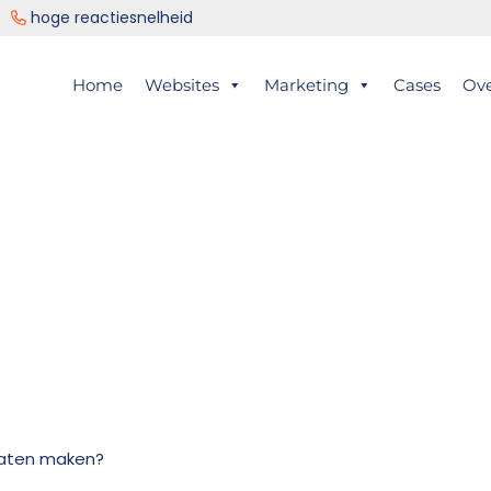
ng
hoge reactiesnelheid
er
Home
Websites
Marketing
Cases
Ov
ts
laten maken?