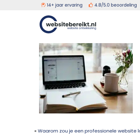
14+ jaar ervaring
4.8/5.0 beoordeli
Door
Head
Websitebereikt.nl
naar
de
Rech
hoofd
inhoud
«
Waarom zou je een professionele website 