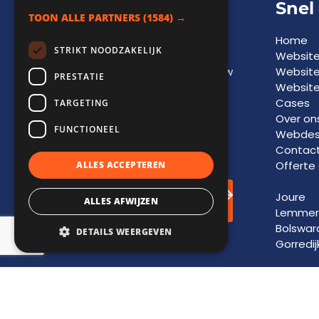
Adviesgesprek
Snel
TOON ALLE PARTNERS
(1584) →
Een vrijblijvend
Home
STRIKT NOODZAKELIJK
adviesgesprek biedt
Websit
inzicht in
kansen
voor jouw
Websit
PRESTATIE
bedrijf en vormt de basis
Website
voor toekomstige
groei
Cases
TARGETING
en
succes
. Laat je
Over on
FUNCTIONEEL
informeren door onze
Webdesi
experts.
Contac
Offerte
ALLES ACCEPTEREN
Adviesgesprek
Joure
ALLES AFWIJZEN
inplannen!
Lemmer
Bolswar
DETAILS WEERGEVEN
Gorredij