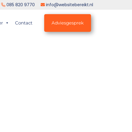
085 820 9770
info@websitebereikt.nl
er
Contact
Adviesgesprek