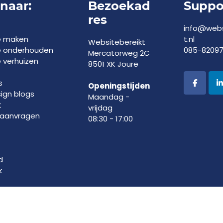
 naar:
Bezoekad
Suppo
res
info@webs
e maken
t.nl
Websitebereikt
e onderhouden
085-8209
Mercatorweg 2C
 verhuizen
8501 XK Joure
s
Openingstijden
gn blogs
Maandag -
t
vrijdag
 aanvragen
08:30 - 17:00
d
k