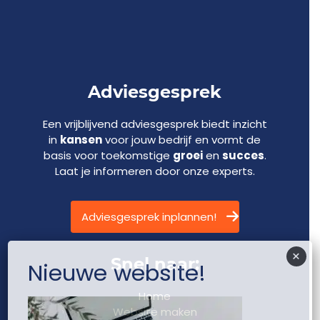
Adviesgesprek
Een vrijblijvend adviesgesprek biedt inzicht
in
kansen
voor jouw bedrijf en vormt de
basis voor toekomstige
groei
en
succes
.
Laat je informeren door onze experts.
Adviesgesprek inplannen!
×
Snel naar:
Nieuwe website!
Home
Website maken