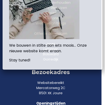
Website onderhouden
Website verhuizen
Cases
Over ons
Webdesign blogs
Contact
Offerte aanvragen
Joure
We bouwen in stilte aan iets moois… Onze
Lemmer
nieuwe website komt eraan.
Bolsward
Gorredijk
Stay tuned!
Bezoekadres
Websitebereikt
Mercatorweg 2C
8501 XK Joure
Openingstijden