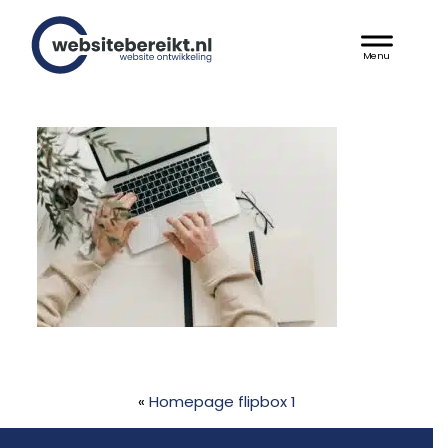
Door
Websitebereikt.nl
naar
Header
de
hoofd
Rechts
inhoud
«
Homepage flipbox 1