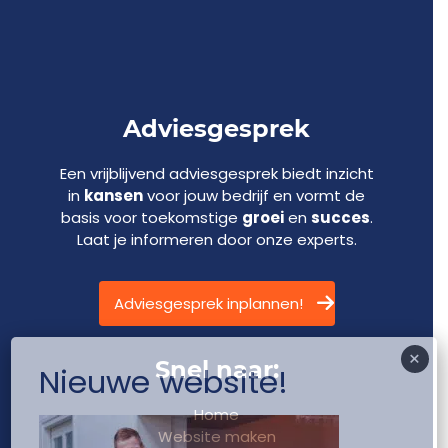
Adviesgesprek
Een vrijblijvend adviesgesprek biedt inzicht
in
kansen
voor jouw bedrijf en vormt de
basis voor toekomstige
groei
en
succes
.
Laat je informeren door onze experts.
Adviesgesprek inplannen!
×
Snel naar:
Nieuwe website!
Home
Website maken