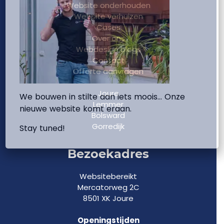
Website onderhouden
Website verhuizen
Cases
Over ons
Webdesign blogs
Contact
Offerte aanvragen
Joure
We bouwen in stilte aan iets moois… Onze
Lemmer
nieuwe website komt eraan.
Bolsward
Gorredijk
Stay tuned!
Bezoekadres
Websitebereikt
Mercatorweg 2C
8501 XK Joure
Openingstijden