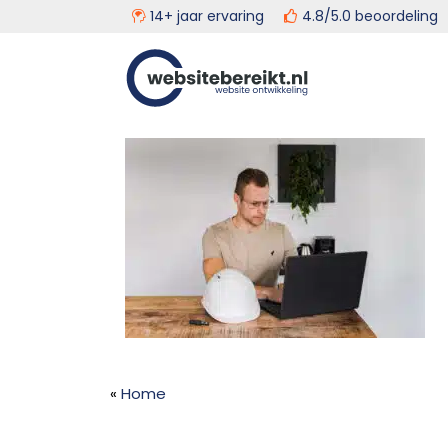
14+ jaar ervaring
4.8/5.0 beoordeli
Door
Head
Websitebereikt.nl
naar
de
Rech
hoofd
inhoud
«
Home