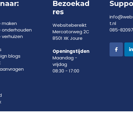
 naar:
Bezoekad
Suppo
res
info@webs
e maken
t.nl
Websitebereikt
e onderhouden
085-8209
Mercatorweg 2C
 verhuizen
8501 XK Joure
s
Openingstijden
gn blogs
Maandag -
t
vrijdag
 aanvragen
08:30 - 17:00
d
k