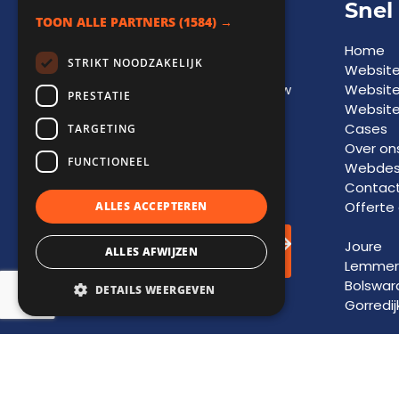
Adviesgesprek
Snel
TOON ALLE PARTNERS
(1584) →
Een vrijblijvend
Home
STRIKT NOODZAKELIJK
adviesgesprek biedt
Websit
inzicht in
kansen
voor jouw
Websit
PRESTATIE
bedrijf en vormt de basis
Website
voor toekomstige
groei
Cases
TARGETING
en
succes
. Laat je
Over on
FUNCTIONEEL
informeren door onze
Webdesi
experts.
Contac
Offerte
ALLES ACCEPTEREN
Adviesgesprek
Joure
ALLES AFWIJZEN
inplannen!
Lemmer
Bolswar
DETAILS WEERGEVEN
Gorredij