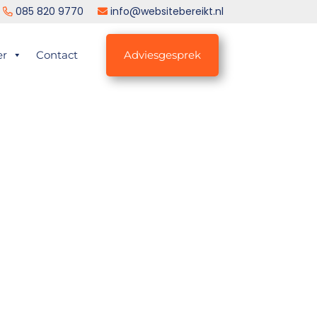
085 820 9770
info@websitebereikt.nl
er
Contact
Adviesgesprek