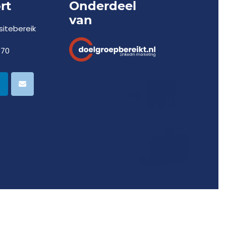
rt
Onderdeel
van
itebereik
770