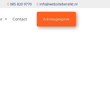
085 820 9770
info@websitebereikt.nl
er
Contact
Adviesgesprek