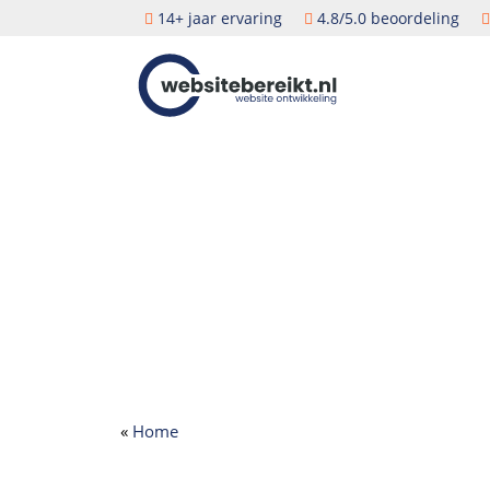
14+ jaar ervaring
4.8/5.0 beoordeling
Door
Head
Websitebereikt.nl
naar
de
Rech
hoofd
inhoud
«
Home