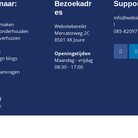
naar:
Bezoekadr
Suppo
es
info@websi
 maken
l
Websitebereikt
 onderhouden
085-82097
Mercatorweg 2C
verhuizen
8501 XK Joure
s
Openingstijden
gn blogs
Maandag - vrijdag
08:30 - 17:00
aanvragen
d
k