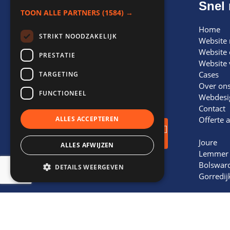
Adviesgesprek
Snel 
TOON ALLE PARTNERS
(1584) →
Een vrijblijvend
Home
STRIKT NOODZAKELIJK
adviesgesprek biedt inzicht
Website
in
kansen
voor jouw bedrijf
Website
PRESTATIE
en vormt de basis voor
Website 
toekomstige
groei
en
Cases
TARGETING
succes
. Laat je informeren
Over on
FUNCTIONEEL
door onze experts.
Webdesi
Contact
Offerte 
ALLES ACCEPTEREN
Adviesgesprek
inplannen!
Joure
ALLES AFWIJZEN
Lemmer
Bolswar
DETAILS WEERGEVEN
Gorredij