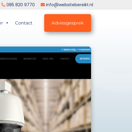
085 820 9770
info@websitebereikt.nl
er
Contact
Adviesgesprek