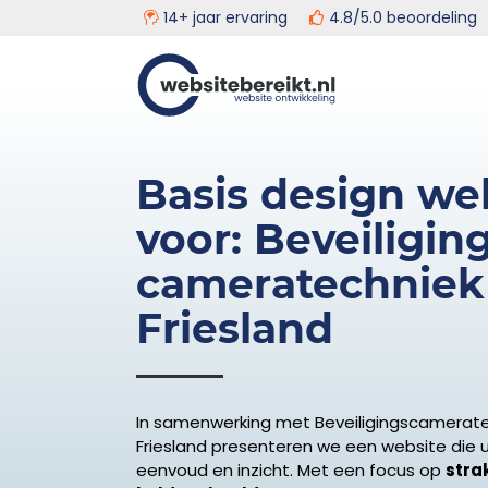
14+ jaar ervaring
4.8/5.0 beoordeli
Door
Head
Websitebereikt.nl
naar
de
Rech
hoofd
inhoud
Basis design we
voor: Beveiligin
cameratechniek
Friesland
In samenwerking met Beveiligingscamerat
Friesland presenteren we een website die ui
eenvoud en inzicht. Met een focus op
strak