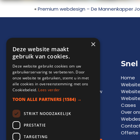
«
Premium webdesign – De Mannenkapper Jo
×
Deze website maakt
gebruik van cookies.
Adviesgesprek
Snel
Deze website gebruikt cookies om uw
gebruikerservaring te verbeteren. Door
Een vrijblijvend
Home
onze website te gebruiken, stemt u in met
alle cookies in overeenstemming met ons
adviesgesprek biedt
Websit
Cookiebeleid.
Lees verder
inzicht in
kansen
voor jouw
Websit
bedrijf en vormt de basis
Website
TOON ALLE PARTNERS
(1584) →
voor toekomstige
groei
Cases
en
succes
. Laat je
Over on
STRIKT NOODZAKELIJK
informeren door onze
Webdesi
PRESTATIE
experts.
Contac
Offerte
TARGETING