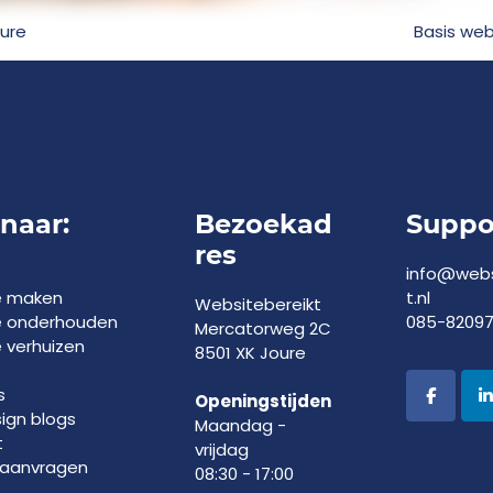
ure
Basis web
 naar:
Bezoekad
Suppo
res
info@webs
e maken
t.nl
Websitebereikt
e onderhouden
085-8209
Mercatorweg 2C
 verhuizen
8501 XK Joure
s
Openingstijden
gn blogs
Maandag -
t
vrijdag
 aanvragen
08:30 - 17:00