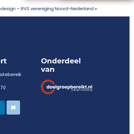
design – RVS vereniging Noord-Nederland
»
rt
Onderdeel
van
itebereik
770