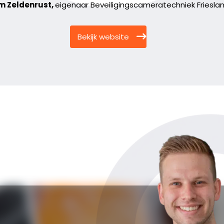
m Zeldenrust,
eigenaar Beveiligingscameratechniek Friesla
Bekijk website