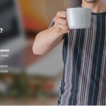
?
ouwen
t met
 voor
 onze