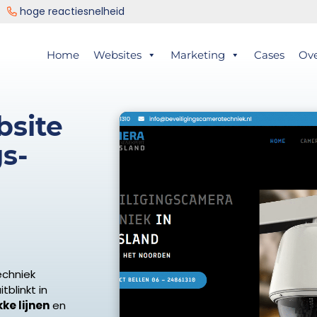
ng
hoge reactiesnelheid
er
Home
Websites
Marketing
Cases
Ov
ts
bsite
gs-
echniek
tblinkt in
ke lijnen
en