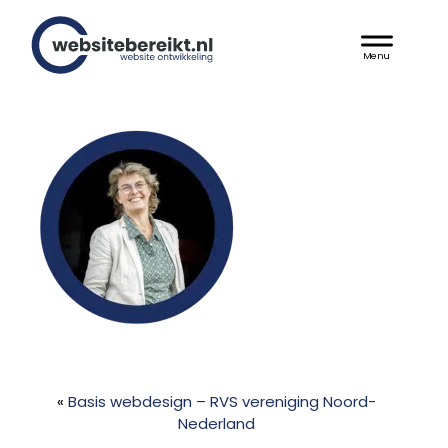
Door
Websitebereikt.nl
naar
Header
de
hoofd
Rechts
inhoud
«
Basis webdesign – RVS vereniging Noord-
Nederland