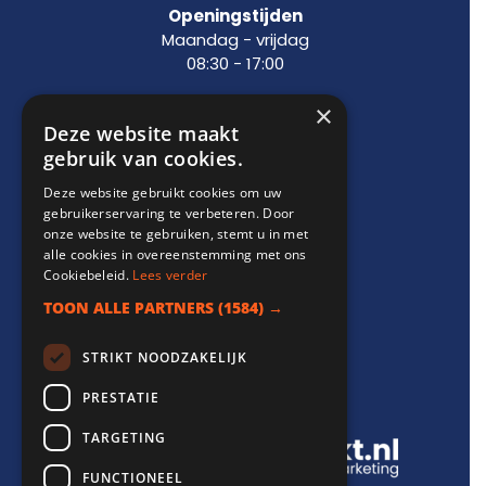
Openingstijden
Maandag - vrijdag
08:30 - 17:00
×
Deze website maakt
Support
gebruik van cookies.
Deze website gebruikt cookies om uw
info@websitebereikt.nl
gebruikerservaring te verbeteren. Door
085-8209770
onze website te gebruiken, stemt u in met
alle cookies in overeenstemming met ons
Cookiebeleid.
Lees verder
TOON ALLE PARTNERS
(1584) →
STRIKT NOODZAKELIJK
Onderdeel van
PRESTATIE
TARGETING
FUNCTIONEEL