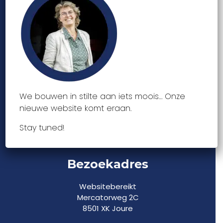
Website maken
Website onderhouden
Website verhuizen
Cases
Over ons
Webdesign blogs
Contact
Offerte aanvragen
We bouwen in stilte aan iets moois… Onze
Joure
nieuwe website komt eraan.
Lemmer
Bolsward
Stay tuned!
Gorredijk
Bezoekadres
Websitebereikt
Mercatorweg 2C
8501 XK Joure