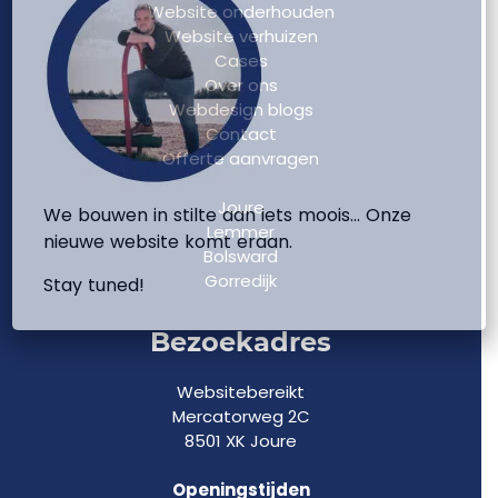
Website onderhouden
Website verhuizen
Cases
Over ons
Webdesign blogs
Contact
Offerte aanvragen
Joure
We bouwen in stilte aan iets moois… Onze
Lemmer
nieuwe website komt eraan.
Bolsward
Gorredijk
Stay tuned!
Bezoekadres
Websitebereikt
Mercatorweg 2C
8501 XK Joure
Openingstijden