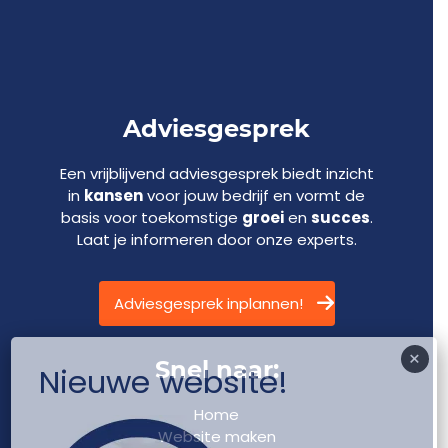
Adviesgesprek
Een vrijblijvend adviesgesprek biedt inzicht
in
kansen
voor jouw bedrijf en vormt de
basis voor toekomstige
groei
en
succes
.
Laat je informeren door onze experts.
Adviesgesprek inplannen!
×
Snel naar:
Nieuwe website!
Home
Website maken