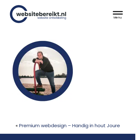
Door
Websitebereikt.nl
naar
Header
de
hoofd
Rechts
inhoud
«
Premium webdesign – Handig in hout Joure