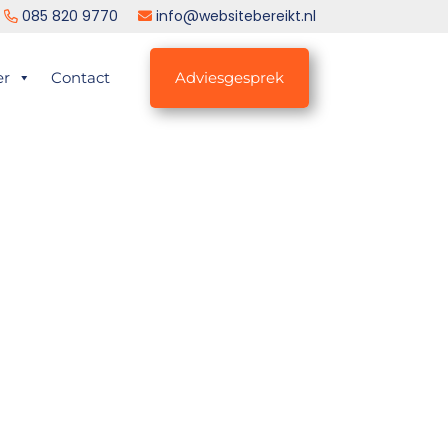
085 820 9770
info@websitebereikt.nl
er
Contact
Adviesgesprek