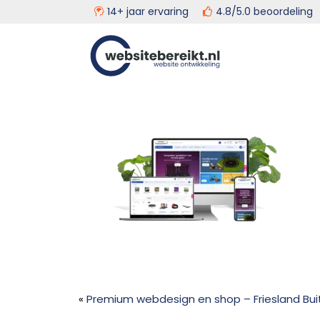
14+ jaar ervaring
4.8/5.0 beoordeli
Door
Head
Websitebereikt.nl
naar
de
Rech
hoofd
inhoud
«
Premium webdesign en shop – Friesland Bu