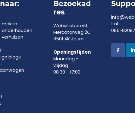
 naar:
Bezoekad
Suppo
res
info@webs
e maken
t.nl
Websitebereikt
e onderhouden
085-8209
Mercatorweg 2C
 verhuizen
8501 XK Joure
s
Openingstijden
gn blogs
Maandag -
t
vrijdag
 aanvragen
08:30 - 17:00
d
k