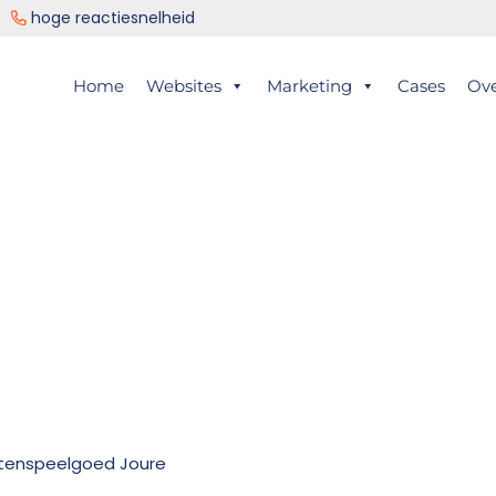
ng
hoge reactiesnelheid
er
Home
Websites
Marketing
Cases
Ov
ts
itenspeelgoed Joure