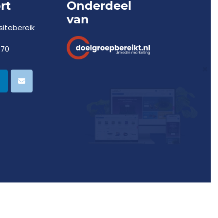
rt
Onderdeel
van
itebereik
770