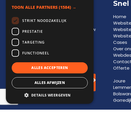
Adviesgesprek
Snel
TOON ALLE PARTNERS
(1584) →
Een vrijblijvend
Home
STRIKT NOODZAKELIJK
adviesgesprek biedt
Websit
inzicht in
kansen
voor jouw
Websit
PRESTATIE
bedrijf en vormt de basis
Website
voor toekomstige
groei
Cases
TARGETING
en
succes
. Laat je
Over on
FUNCTIONEEL
informeren door onze
Webdesi
experts.
Contac
Offerte
ALLES ACCEPTEREN
Adviesgesprek
Joure
ALLES AFWIJZEN
inplannen!
Lemmer
Bolswar
DETAILS WEERGEVEN
Gorredij