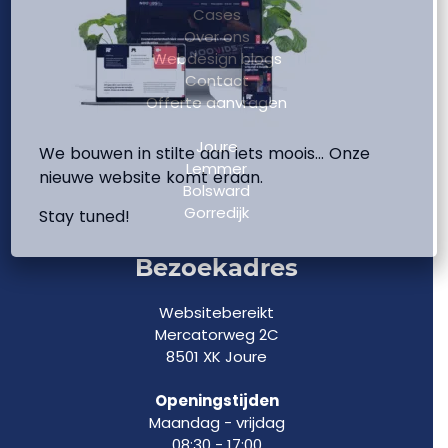
Cases
Over ons
Webdesign blogs
Contact
Offerte aanvragen
Joure
We bouwen in stilte aan iets moois… Onze
Lemmer
nieuwe website komt eraan.
Bolsward
Gorredijk
Stay tuned!
Bezoekadres
Websitebereikt
Mercatorweg 2C
8501 XK Joure
Openingstijden
Maandag - vrijdag
08:30 - 17:00