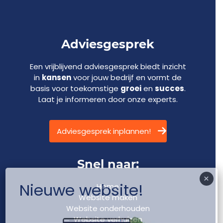
Adviesgesprek
Een vrijblijvend adviesgesprek biedt inzicht
in
kansen
voor jouw bedrijf en vormt de
basis voor toekomstige
groei
en
succes
.
Laat je informeren door onze experts.
Adviesgesprek inplannen!
Snel naar:
×
Nieuwe website!
Home
Website maken
Website onderhouden
Website verhuizen