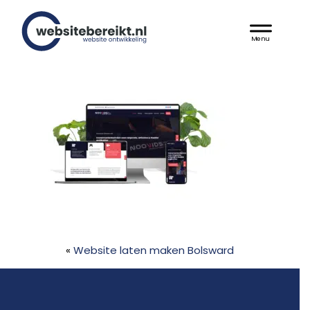
Door
Websitebereikt.nl
naar
Header
de
hoofd
Rechts
inhoud
«
Website laten maken Bolsward