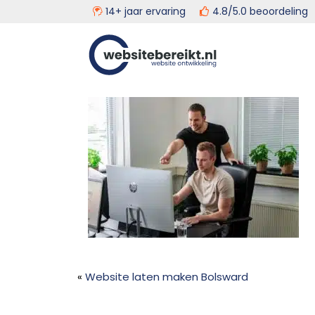
14+ jaar ervaring
4.8/5.0 beoordeli
Door
Head
Websitebereikt.nl
naar
de
Rech
hoofd
inhoud
«
Website laten maken Bolsward