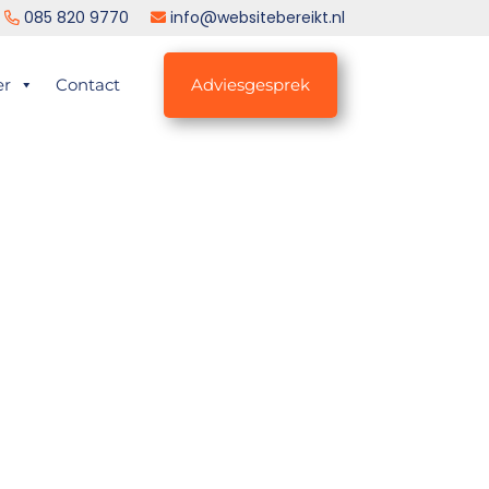
085 820 9770
info@websitebereikt.nl
er
Contact
Adviesgesprek