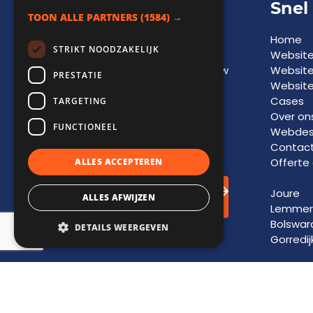
Adviesgesprek
Snel
TOON ALLE PARTNERS
(1584) →
Een vrijblijvend
Home
STRIKT NOODZAKELIJK
adviesgesprek biedt
Websit
inzicht in
kansen
voor jouw
Websit
PRESTATIE
bedrijf en vormt de basis
Website
voor toekomstige
groei
Cases
TARGETING
en
succes
. Laat je
Over on
FUNCTIONEEL
informeren door onze
Webdesi
experts.
Contac
Offerte
ALLES ACCEPTEREN
Adviesgesprek
Joure
ALLES AFWIJZEN
inplannen!
Lemmer
Bolswar
DETAILS WEERGEVEN
Gorredij