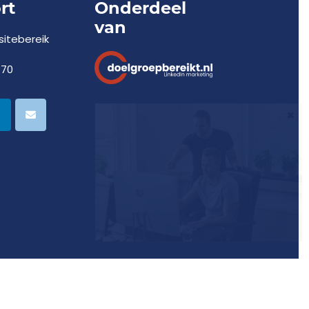
rt
Onderdeel
van
itebereik
770