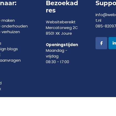
 naar:
Bezoekad
Suppo
res
info@webs
e maken
t.nl
Websitebereikt
e onderhouden
085-8209
Mercatorweg 2C
 verhuizen
8501 XK Joure
s
Openingstijden
gn blogs
Maandag -
t
vrijdag
 aanvragen
08:30 - 17:00
d
k