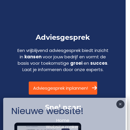
Adviesgesprek
Een vrijblijvend adviesgesprek biedt inzicht
in
kansen
voor jouw bedrijf en vormt de
basis voor toekomstige
groei
en
succes
.
Laat je informeren door onze experts.
Adviesgesprek inplannen!
×
Snel naar:
Nieuwe website!
Home
Website maken