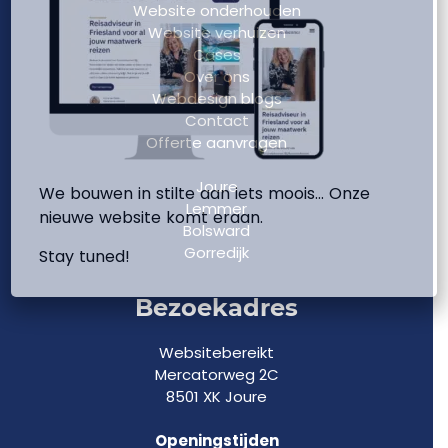
Website onderhouden
Website verhuizen
Cases
Over ons
Webdesign blogs
Contact
Offerte aanvragen
Joure
We bouwen in stilte aan iets moois… Onze
Lemmer
nieuwe website komt eraan.
Bolsward
Gorredijk
Stay tuned!
Bezoekadres
Websitebereikt
Mercatorweg 2C
8501 XK Joure
Openingstijden