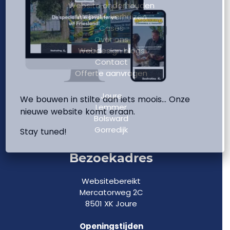
Website onderhouden
Website verhuizen
Cases
Over ons
Webdesign blogs
Contact
Offerte aanvragen
Joure
We bouwen in stilte aan iets moois… Onze
Lemmer
nieuwe website komt eraan.
Bolsward
Gorredijk
Stay tuned!
Bezoekadres
Websitebereikt
Mercatorweg 2C
8501 XK Joure
Openingstijden