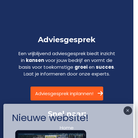
Adviesgesprek
Een vrijblijvend adviesgesprek biedt inzicht
in
kansen
voor jouw bedrijf en vormt de
basis voor toekomstige
groei
en
succes
.
Laat je informeren door onze experts.
Adviesgesprek inplannen!
×
Snel naar:
Nieuwe website!
Home
Website maken