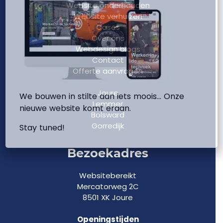
Website onderhouden
Website verhuizen
Cases
Over ons
Webdesign blogs
Contact
Offerte aanvragen
Joure
We bouwen in stilte aan iets moois… Onze
Lemmer
nieuwe website komt eraan.
Bolsward
Gorredijk
Stay tuned!
Bezoekadres
Websitebereikt
Mercatorweg 2C
8501 XK Joure
Openingstijden