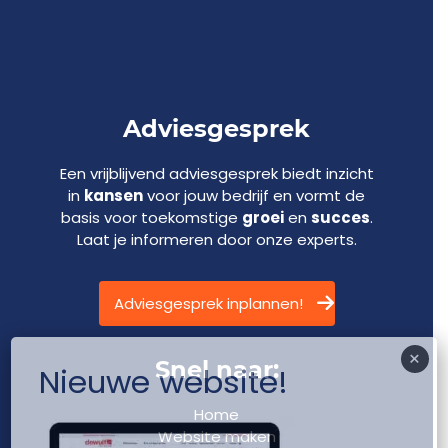
Adviesgesprek
Een vrijblijvend adviesgesprek biedt inzicht
in
kansen
voor jouw bedrijf en vormt de
basis voor toekomstige
groei
en
succes
.
Laat je informeren door onze experts.
Adviesgesprek inplannen!
×
Snel naar:
Nieuwe website!
Home
Website maken