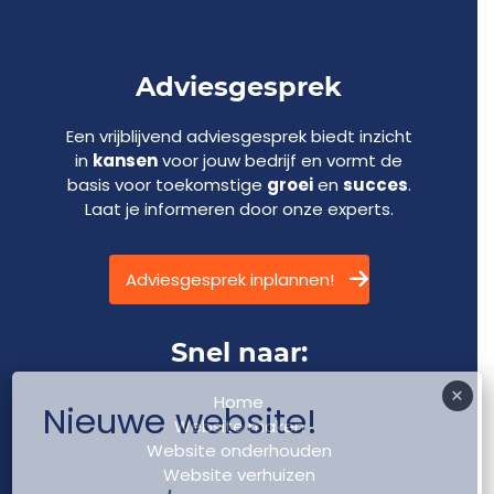
Adviesgesprek
Een vrijblijvend adviesgesprek biedt inzicht
in
kansen
voor jouw bedrijf en vormt de
basis voor toekomstige
groei
en
succes
.
Laat je informeren door onze experts.
Adviesgesprek inplannen!
Snel naar:
×
Home
Nieuwe website!
Website maken
Website onderhouden
Website verhuizen