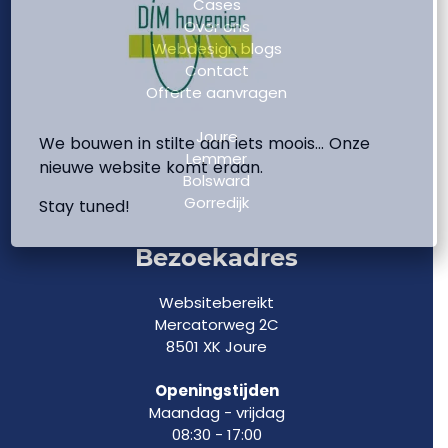
Cases
Over ons
Webdesign blogs
Contact
Offerte aanvragen
Joure
We bouwen in stilte aan iets moois… Onze
Lemmer
nieuwe website komt eraan.
Bolsward
Gorredijk
Stay tuned!
Bezoekadres
Websitebereikt
Mercatorweg 2C
8501 XK Joure
Openingstijden
Maandag - vrijdag
08:30 - 17:00