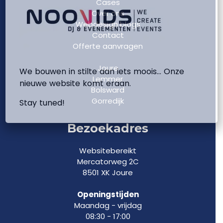
Cases
Over ons
Webdesign blogs
Contact
Offerte aanvragen
Joure
We bouwen in stilte aan iets moois… Onze
Lemmer
nieuwe website komt eraan.
Bolsward
Gorredijk
Stay tuned!
Bezoekadres
Websitebereikt
Mercatorweg 2C
8501 XK Joure
Openingstijden
Maandag - vrijdag
08:30 - 17:00