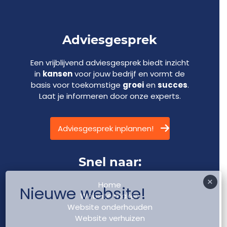
Adviesgesprek
Een vrijblijvend adviesgesprek biedt inzicht
in
kansen
voor jouw bedrijf en vormt de
basis voor toekomstige
groei
en
succes
.
Laat je informeren door onze experts.
Adviesgesprek inplannen!
Snel naar:
×
Home
Nieuwe website!
Website maken
Website onderhouden
Website verhuizen