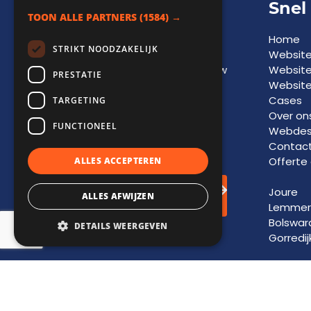
Adviesgesprek
Snel
TOON ALLE PARTNERS
(1584) →
Een vrijblijvend
Home
STRIKT NOODZAKELIJK
adviesgesprek biedt
Websit
inzicht in
kansen
voor jouw
Websit
PRESTATIE
bedrijf en vormt de basis
Website
voor toekomstige
groei
Cases
TARGETING
en
succes
. Laat je
Over on
FUNCTIONEEL
informeren door onze
Webdesi
experts.
Contac
Offerte
ALLES ACCEPTEREN
Adviesgesprek
Joure
ALLES AFWIJZEN
inplannen!
Lemmer
Bolswar
DETAILS WEERGEVEN
Gorredij