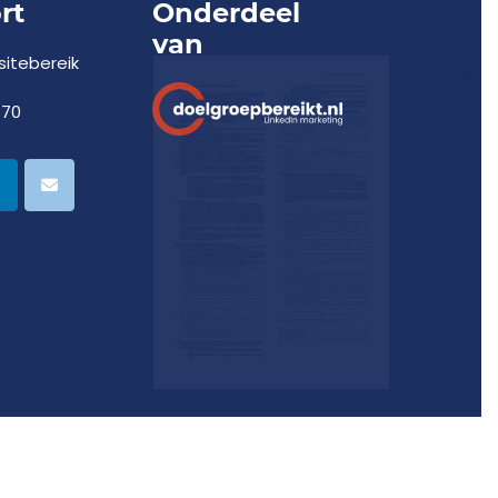
rt
Onderdeel
van
itebereik
770