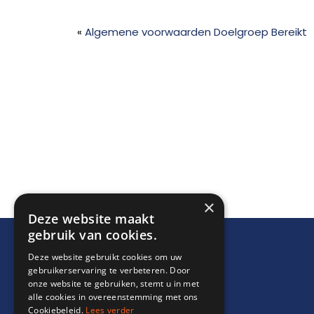
«
Algemene voorwaarden Doelgroep Bereikt
×
Deze website maakt
gebruik van cookies.
Deze website gebruikt cookies om uw
gebruikerservaring te verbeteren. Door
onze website te gebruiken, stemt u in met
alle cookies in overeenstemming met ons
Cookiebeleid.
Lees verder