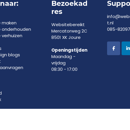
 naar:
Bezoekad
Suppo
res
info@webs
e maken
t.nl
Websitebereikt
e onderhouden
085-8209
Mercatorweg 2C
 verhuizen
8501 XK Joure
s
Openingstijden
gn blogs
Maandag -
t
vrijdag
 aanvragen
08:30 - 17:00
d
k