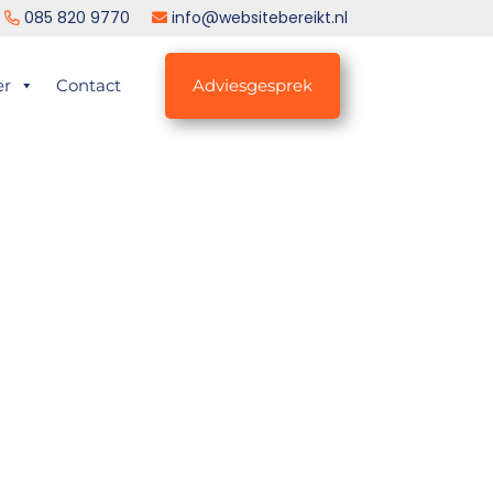
085 820 9770
info@websitebereikt.nl
er
Contact
Adviesgesprek