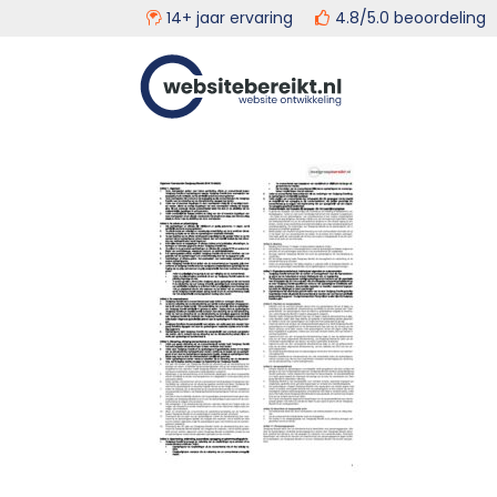
14+ jaar ervaring
4.8/5.0 beoordeli
Door
Head
Websitebereikt.nl
naar
de
Rech
hoofd
inhoud