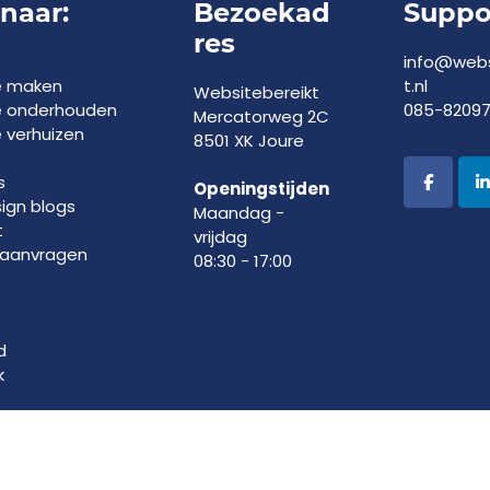
 naar:
Bezoekad
Suppo
res
info@webs
e maken
t.nl
Websitebereikt
e onderhouden
085-8209
Mercatorweg 2C
 verhuizen
8501 XK Joure
s
Openingstijden
gn blogs
Maandag -
t
vrijdag
 aanvragen
08:30 - 17:00
d
k