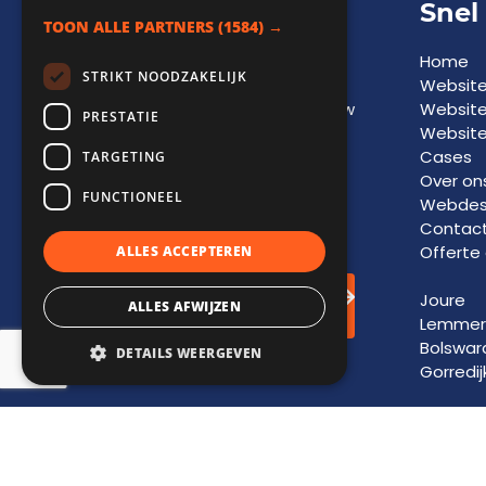
Adviesgesprek
Snel
TOON ALLE PARTNERS
(1584) →
Een vrijblijvend
Home
STRIKT NOODZAKELIJK
adviesgesprek biedt
Websit
inzicht in
kansen
voor jouw
Websit
PRESTATIE
bedrijf en vormt de basis
Website
voor toekomstige
groei
Cases
TARGETING
en
succes
. Laat je
Over on
FUNCTIONEEL
informeren door onze
Webdesi
experts.
Contac
Offerte
ALLES ACCEPTEREN
Adviesgesprek
Joure
ALLES AFWIJZEN
inplannen!
Lemmer
Bolswar
DETAILS WEERGEVEN
Gorredij