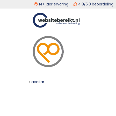
14+ jaar ervaring
4.8/5.0 beoordeli
Door
Head
Websitebereikt.nl
naar
de
Rech
hoofd
inhoud
«
avatar