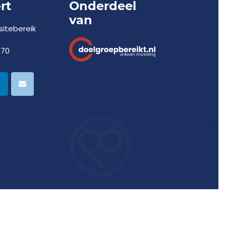
rt
Onderdeel
van
itebereik
770