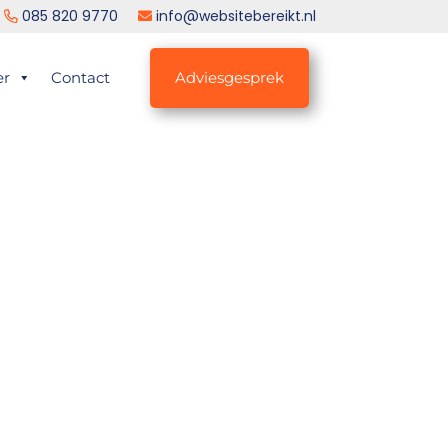
085 820 9770
info@websitebereikt.nl
er
Contact
Adviesgesprek