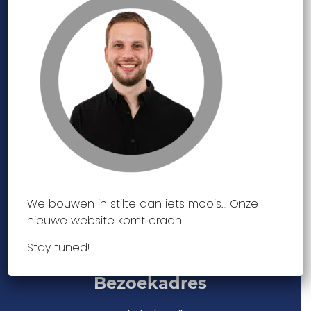
Snel naar:
Home
Website maken
Website onderhouden
Website verhuizen
Cases
Over ons
Webdesign blogs
Contact
Offerte aanvragen
Joure
We bouwen in stilte aan iets moois… Onze
Lemmer
nieuwe website komt eraan.
Bolsward
Gorredijk
Stay tuned!
Bezoekadres