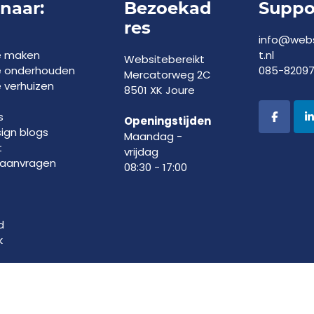
 naar:
Bezoekad
Suppo
res
info@webs
e maken
t.nl
Websitebereikt
e onderhouden
085-8209
Mercatorweg 2C
 verhuizen
8501 XK Joure
s
Openingstijden
gn blogs
Maandag -
t
vrijdag
 aanvragen
08:30 - 17:00
d
k