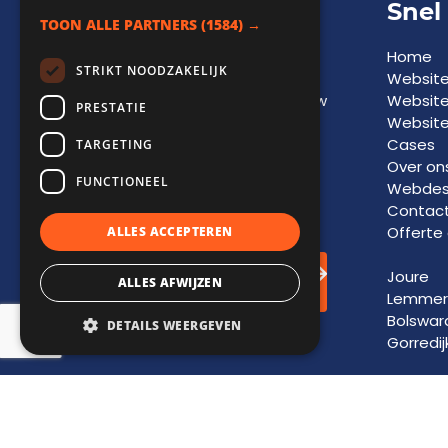
Adviesgesprek
Snel
TOON ALLE PARTNERS
(1584) →
Een vrijblijvend
Home
STRIKT NOODZAKELIJK
adviesgesprek biedt
Websit
inzicht in
kansen
voor jouw
Websit
PRESTATIE
bedrijf en vormt de basis
Website
voor toekomstige
groei
Cases
TARGETING
en
succes
. Laat je
Over on
FUNCTIONEEL
informeren door onze
Webdesi
experts.
Contac
Offerte
ALLES ACCEPTEREN
Adviesgesprek
Joure
ALLES AFWIJZEN
inplannen!
Lemmer
Bolswar
DETAILS WEERGEVEN
Gorredij