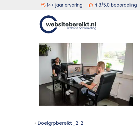
14+ jaar ervaring
4.8/5.0 beoordeli
Door
Head
Websitebereikt.nl
naar
de
Rech
hoofd
inhoud
«
Doelgrpbereikt_2-2