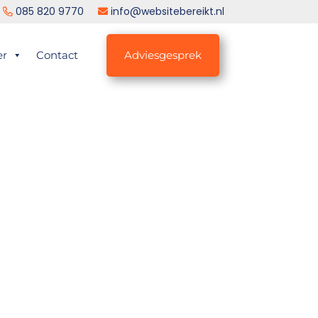
085 820 9770
info@websitebereikt.nl
er
Contact
Adviesgesprek