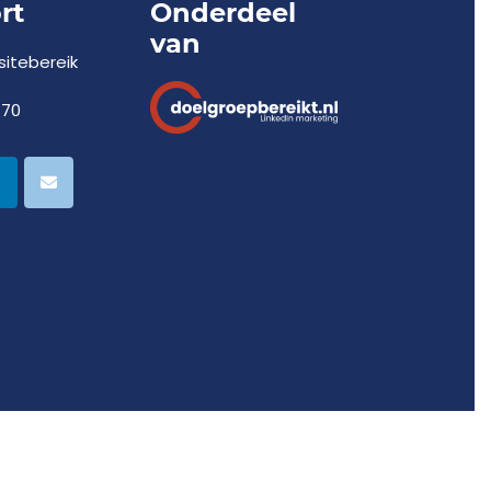
rt
Onderdeel
van
itebereik
770