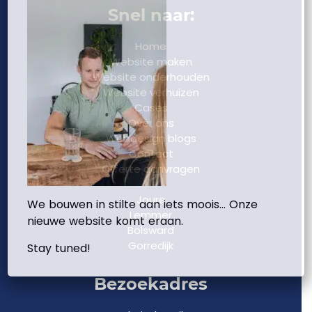
Snel naar:
Home
Website maken
Website onderhouden
Website verhuizen
Cases
Over ons
Webdesign blogs
Contact
Offerte aanvragen
Joure
We bouwen in stilte aan iets moois… Onze
Lemmer
nieuwe website komt eraan.
Bolsward
Gorredijk
Stay tuned!
Bezoekadres