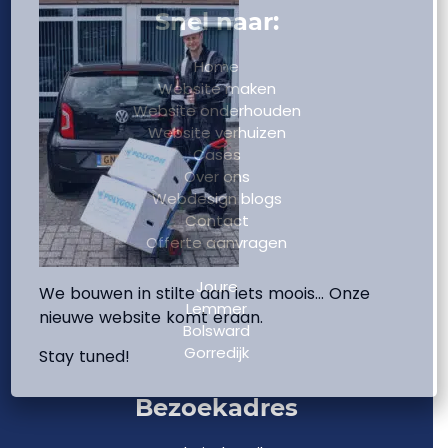
Snel naar:
Home
Website maken
Website onderhouden
Website verhuizen
Cases
Over ons
Webdesign blogs
Contact
Offerte aanvragen
Joure
We bouwen in stilte aan iets moois… Onze
Lemmer
nieuwe website komt eraan.
Bolsward
Gorredijk
Stay tuned!
Bezoekadres