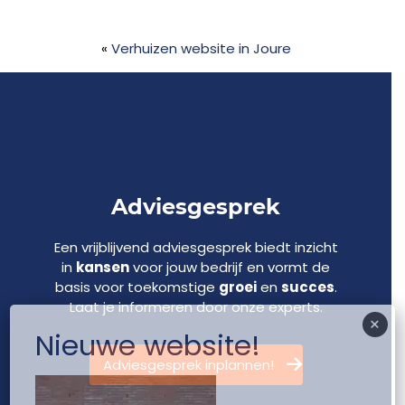
«
Verhuizen website in Joure
Adviesgesprek
Een vrijblijvend adviesgesprek biedt inzicht
in
kansen
voor jouw bedrijf en vormt de
basis voor toekomstige
groei
en
succes
.
Laat je informeren door onze experts.
×
Nieuwe website!
Adviesgesprek inplannen!