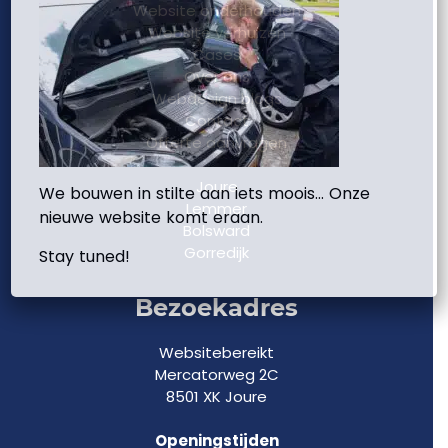
Website onderhouden
Website verhuizen
Cases
Over ons
Webdesign blogs
Contact
Offerte aanvragen
Joure
We bouwen in stilte aan iets moois… Onze
Lemmer
nieuwe website komt eraan.
Bolsward
Gorredijk
Stay tuned!
Bezoekadres
Websitebereikt
Mercatorweg 2C
8501 XK Joure
Openingstijden