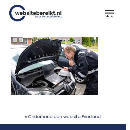
Door
Websitebereikt.nl
naar
Header
de
hoofd
Rechts
inhoud
«
Onderhoud aan website Friesland