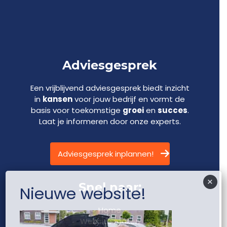
Adviesgesprek
Een vrijblijvend adviesgesprek biedt inzicht
in
kansen
voor jouw bedrijf en vormt de
basis voor toekomstige
groei
en
succes
.
Laat je informeren door onze experts.
Adviesgesprek inplannen!
×
Snel naar:
Nieuwe website!
Home
Website maken