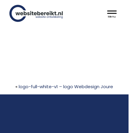
Door
Websitebereikt.nl
naar
Header
de
hoofd
Rechts
inhoud
«
logo-full-white-v1 – logo Webdesign Joure