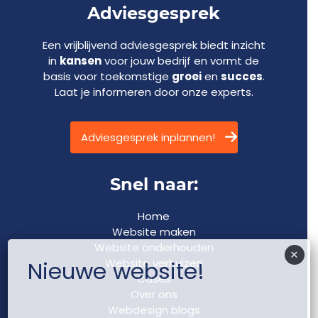
Adviesgesprek
Een vrijblijvend adviesgesprek biedt inzicht
in
kansen
voor jouw bedrijf en vormt de
basis voor toekomstige
groei
en
succes
.
Laat je informeren door onze experts.
Adviesgesprek inplannen!
Snel naar:
Home
Website maken
Website onderhouden
×
Website verhuizen
Nieuwe website!
Cases
Over ons
Webdesign blogs