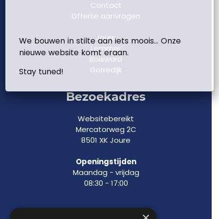
Contact
Offerte aanvragen
Joure
We bouwen in stilte aan iets moois… Onze
Lemmer
nieuwe website komt eraan.
Bolsward
Gorredijk
Stay tuned!
Bezoekadres
Websitebereikt
Mercatorweg 2C
8501 XK Joure
Openingstijden
Maandag - vrijdag
08:30 - 17:00
×