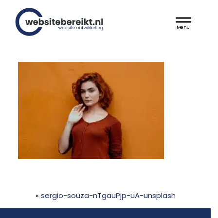
Door
Websitebereikt.nl
naar
Header
de
hoofd
Rechts
inhoud
«
sergio-souza-nTgauPjp-uA-unsplash