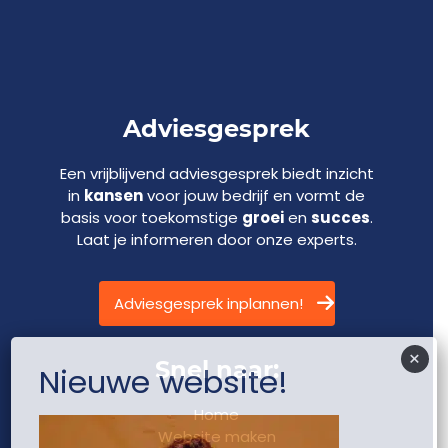
Adviesgesprek
Een vrijblijvend adviesgesprek biedt inzicht
in
kansen
voor jouw bedrijf en vormt de
basis voor toekomstige
groei
en
succes
.
Laat je informeren door onze experts.
Adviesgesprek inplannen!
×
Snel naar:
Nieuwe website!
Home
Website maken