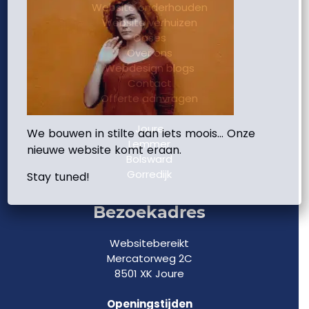
Website onderhouden
Website verhuizen
Cases
Over ons
Webdesign blogs
Contact
Offerte aanvragen
Joure
We bouwen in stilte aan iets moois… Onze
Lemmer
nieuwe website komt eraan.
Bolsward
Gorredijk
Stay tuned!
Bezoekadres
Websitebereikt
Mercatorweg 2C
8501 XK Joure
Openingstijden